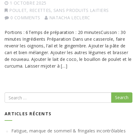
1 OCTOBRE 2025
POULET
,
RECETTES
,
SANS PRODUITS LAITIERS
0 COMMENTS
NATACHA LECLERC
Portions : 6Temps de préparation : 20 minutesCuisson : 30
minutes Ingrédients Préparation Dans une casserole, faire
revenir les oignons, l’ail et le gingembre. Ajouter la pâte de
cari et bien mélanger. Ajouter les autres légumes et brasser
de nouveau. Ajouter le lait de coco, le bouillon de poulet et le
curcuma. Laisser mijoter à […]
Search
ARTICLES RÉCENTS
Fatigue, manque de sommeil & fringales incontrôlables