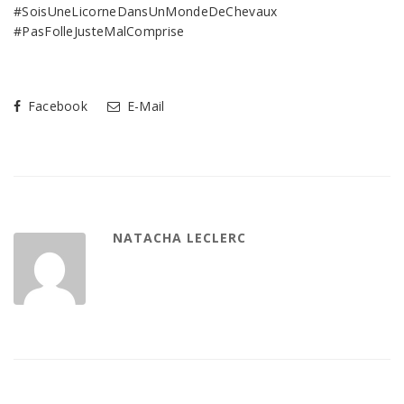
#SoisUneLicorneDansUnMondeDeChevaux
#PasFolleJusteMalComprise
Facebook
E-Mail
NATACHA LECLERC